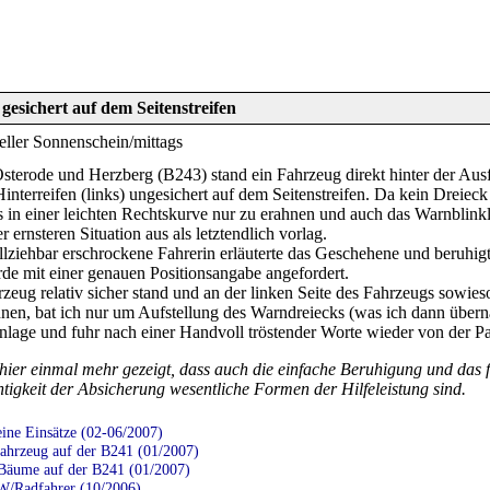
esichert auf dem Seitenstreifen
eller Sonnenschein/mittags
terode und Herzberg (B243) stand ein Fahrzeug direkt hinter der Aus
Hinterreifen (links) ungesichert auf dem Seitenstreifen. Da kein Dreieck 
in einer leichten Rechtskurve nur zu erahnen und auch das Warnblinkli
r ernsteren Situation aus als letztendlich vorlag.
lziehbar erschrockene Fahrerin erläuterte das Geschehene und beruhigt
 mit einer genauen Positionsangabe angefordert.
zeug relativ sicher stand und an der linken Seite des Fahrzeugs sowieso 
en, bat ich nur um Aufstellung des Warndreiecks (was ich dann übern
lage und fuhr nach einer Handvoll tröstender Worte wieder von der Pa
 hier einmal mehr gezeigt, dass auch die einfache Beruhigung und da
htigkeit der Absicherung wesentliche Formen der Hilfeleistung sind.
ine Einsätze (02-06/2007)
ahrzeug auf der B241 (01/2007)
Bäume auf der B241 (01/2007)
/Radfahrer (10/2006)