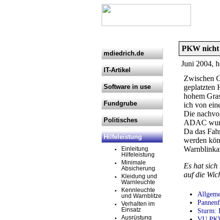
PKW nicht g
mdiedrich.de
Juni 2004, h
IT-Artikel
Zwischen Os
Software in use
geplatzten 
hohem Gras 
Fundgrube
ich von eine
Die nachvol
Politisches
ADAC wurde
Da das Fahr
Hilfeleistung
werden könn
Warnblinkan
Einleitung
Hilfeleistung
Minimale
Es hat sich
Absicherung
auf die Wic
Kleidung und
Warnleuchte
Kennleuchte
Allgeme
und Warnblitze
Pannenf
Verhalten im
Sturm: 
Einsatz
Ausrüstung
VU PKW