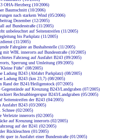
3 OHA-Herzberg (10/2006)
ner Baumschnitt (10/2006)
rungen nach starkem Wind (05/2006)
eitrag Dezember (12/2005)
all auf Bundesstraße (11/2005)
ht unbeleuchtet auf Seitenstreifen (11/2005)
leitung bis Parkplatz (11/2005)
zdienst (11/2005)
ende Fahrgäste an Bushaltestelle (11/2005)
g mit WBL innerorts auf Bundesstraße (10/2005)
chtetes Fahrzeug auf Ausfahrt B243 (09/2005)
rorts, Sperrung und Umleitung (09/2005)
"Kleine Füße" (08/2005)
ne Ladung B243 (Abfahrt Parkplatz) (08/2005)
ne Ladung B243 (km 23,7) (08/2005)
Rand der B241/Heiligenstock (07/2005)
 Gegenstände auf Kreuzung B243/Landgraben (07/2005)
ckiert Rechtsabbiegerspur B243/Landgraben (05/2005)
 Seitenstreifen der B243 (04/2005)
Ausfahrt B243 (03/2005)
.. Schnee (02/2005)
 Verletzte innerorts (02/2005)
äcke auf Kreuzung innerorts (02/2005)
ahrzeug auf der B241 (02/2005)
 der Rückleuchten (01/2005)
ht quer in Ausfahrt einer Bundesstraße (01/2005)