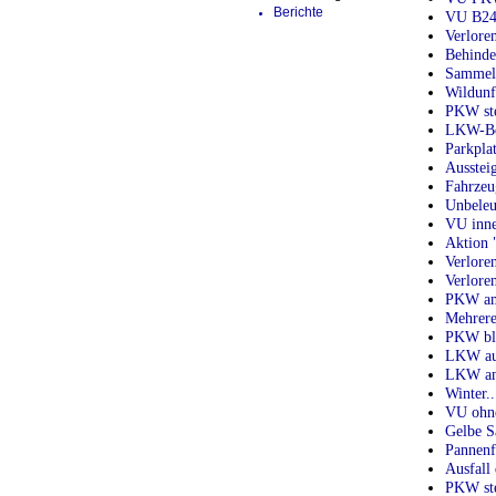
Berichte
VU B24
Verlore
Behinde
Sammelb
Wildunf
PKW ste
LKW-Beg
Parkplat
Aussteig
Fahrzeu
Unbeleu
VU inne
Aktion 
Verlore
Verlore
PKW am 
Mehrere
PKW blo
LKW auf
LKW an 
Winter.
VU ohne
Gelbe S
Pannenf
Ausfall
PKW ste