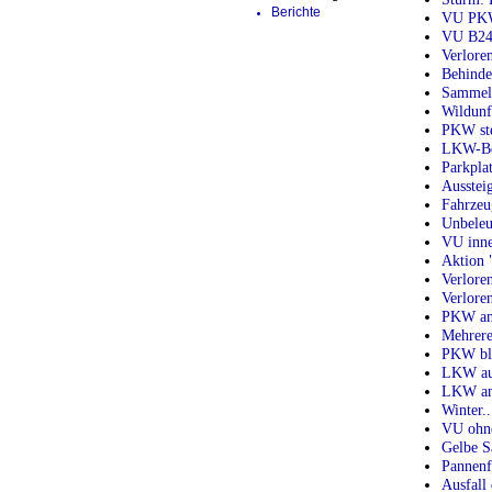
Berichte
VU PKW
VU B24
Verlore
Behinde
Sammelb
Wildunf
PKW ste
LKW-Beg
Parkplat
Aussteig
Fahrzeu
Unbeleu
VU inne
Aktion 
Verlore
Verlore
PKW am 
Mehrere
PKW blo
LKW auf
LKW an 
Winter.
VU ohne
Gelbe S
Pannenf
Ausfall