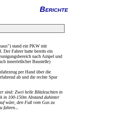
Berichte
haus") stand ein PKW mit
 Der Fahrer hatte bereits ein
hleunigungsbereich nach Ampel und
 innerörtlicher Baustelle)
nfahrzeug per Hand über die
erfahrend ab und die rechte Spur
 sind: Zwei helle Blitzleuchten in
ck in 100-150m Abstand dahinter
arauf wäre, den Fuß vom Gas zu
 fahren...