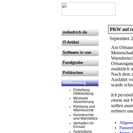
PKW auf re
mdiedrich.de
September 20
IT-Artikel
Am Ortsaus
Software in use
Motorschade
Warndreieck
Fundgrube
Ortsausgan
zusätzlich a
Politisches
Nach dem zu
Ausfahrt vo
Hilfeleistung
wurde schne
Einleitung
Hilfeleistung
Ich persönl
Minimale
einem mit W
Absicherung
sollten aus
Kleidung und
Warnleuchte
nehmen und 
Kennleuchte
und Warnblitze
Allgeme
Verhalten im
Einsatz
Pannenf
Ausrüstung
Sturm: 