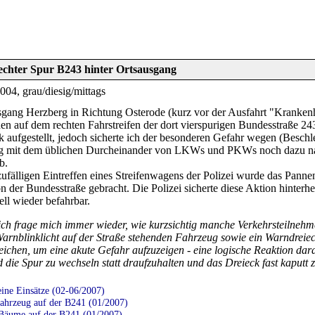
chter Spur B243 hinter Ortsausgang
04, grau/diesig/mittags
gang Herzberg in Richtung Osterode (kurz vor der Ausfahrt "Kranken
n auf dem rechten Fahrstreifen der dort vierspurigen Bundesstraße 243.
 aufgestellt, jedoch sicherte ich der besonderen Gefahr wegen (Besc
g mit dem üblichen Durcheinander von LKWs und PKWs noch dazu nach
b.
fälligen Eintreffen eines Streifenwagens der Polizei wurde das Panne
n der Bundesstraße gebracht. Die Polizei sicherte diese Aktion hinterh
ll wieder befahrbar.
ich frage mich immer wieder, wie kurzsichtig manche Verkehrsteilnehmer
arnblinklicht auf der Straße stehenden Fahrzeug sowie ein Warndreie
reichen, um eine akute Gefahr aufzuzeigen - eine logische Reaktion d
die Spur zu wechseln statt draufzuhalten und das Dreieck fast kaputt zu
ine Einsätze (02-06/2007)
ahrzeug auf der B241 (01/2007)
Bäume auf der B241 (01/2007)