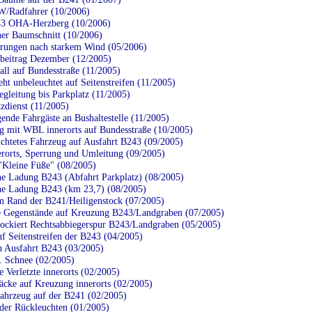
/Radfahrer (10/2006)
3 OHA-Herzberg (10/2006)
ner Baumschnitt (10/2006)
rungen nach starkem Wind (05/2006)
eitrag Dezember (12/2005)
all auf Bundesstraße (11/2005)
ht unbeleuchtet auf Seitenstreifen (11/2005)
leitung bis Parkplatz (11/2005)
zdienst (11/2005)
ende Fahrgäste an Bushaltestelle (11/2005)
g mit WBL innerorts auf Bundesstraße (10/2005)
chtetes Fahrzeug auf Ausfahrt B243 (09/2005)
rorts, Sperrung und Umleitung (09/2005)
"Kleine Füße" (08/2005)
ne Ladung B243 (Abfahrt Parkplatz) (08/2005)
ne Ladung B243 (km 23,7) (08/2005)
Rand der B241/Heiligenstock (07/2005)
 Gegenstände auf Kreuzung B243/Landgraben (07/2005)
ckiert Rechtsabbiegerspur B243/Landgraben (05/2005)
 Seitenstreifen der B243 (04/2005)
Ausfahrt B243 (03/2005)
.. Schnee (02/2005)
 Verletzte innerorts (02/2005)
äcke auf Kreuzung innerorts (02/2005)
ahrzeug auf der B241 (02/2005)
 der Rückleuchten (01/2005)