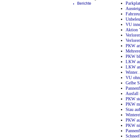
Parkplat
Berichte
Aussteig
Fahrzeu
Unbeleu
VU inne
Aktion 
Verlore
Verlore
PKW am 
Mehrere
PKW blo
LKW auf
LKW an 
Winter.
VU ohne
Gelbe S
Pannenf
Ausfall
PKW ste
PKW mit
Stau au
Wintere
PKW auf
PKW nic
Pannenf
Schneef