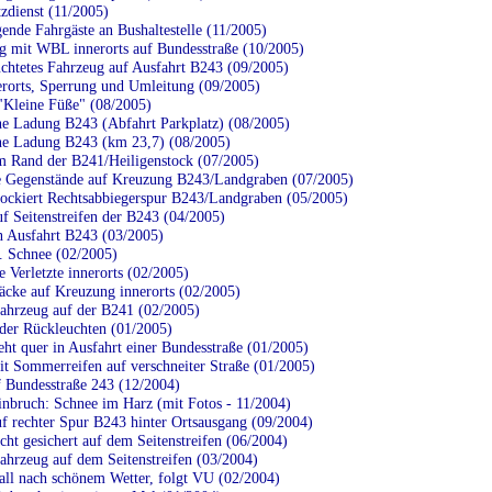
zdienst (11/2005)
ende Fahrgäste an Bushaltestelle (11/2005)
g mit WBL innerorts auf Bundesstraße (10/2005)
chtetes Fahrzeug auf Ausfahrt B243 (09/2005)
rorts, Sperrung und Umleitung (09/2005)
"Kleine Füße" (08/2005)
ne Ladung B243 (Abfahrt Parkplatz) (08/2005)
ne Ladung B243 (km 23,7) (08/2005)
Rand der B241/Heiligenstock (07/2005)
 Gegenstände auf Kreuzung B243/Landgraben (07/2005)
ckiert Rechtsabbiegerspur B243/Landgraben (05/2005)
 Seitenstreifen der B243 (04/2005)
Ausfahrt B243 (03/2005)
.. Schnee (02/2005)
 Verletzte innerorts (02/2005)
äcke auf Kreuzung innerorts (02/2005)
ahrzeug auf der B241 (02/2005)
 der Rückleuchten (01/2005)
ht quer in Ausfahrt einer Bundesstraße (01/2005)
 Sommerreifen auf verschneiter Straße (01/2005)
f Bundesstraße 243 (12/2004)
inbruch: Schnee im Harz (mit Fotos - 11/2004)
 rechter Spur B243 hinter Ortsausgang (09/2004)
ht gesichert auf dem Seitenstreifen (06/2004)
ahrzeug auf dem Seitenstreifen (03/2004)
all nach schönem Wetter, folgt VU (02/2004)