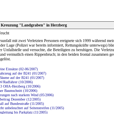
 Kreuzung "Landgraben" in Herzberg
feucht
sunfall mit zwei Verletzten Personen ereignete sich 1999 während mein
er Lage (Polizei war bereits informiert, Rettungskräfte unterwegs) blie
er Unfallstelle und versuchte, die Beteiligten zu beruhigen. Die Verlet
und vermutlich einen Rippenbruch; in den beiden frontal zusammen g
gelöst.
ine Einsätze (02-06/2007)
ahrzeug auf der B241 (01/2007)
Bäume auf der B241 (01/2007)
/Radfahrer (10/2006)
3 OHA-Herzberg (10/2006)
ner Baumschnitt (10/2006)
rungen nach starkem Wind (05/2006)
eitrag Dezember (12/2005)
all auf Bundesstraße (11/2005)
ht unbeleuchtet auf Seitenstreifen (11/2005)
leitung bis Parkplatz (11/2005)