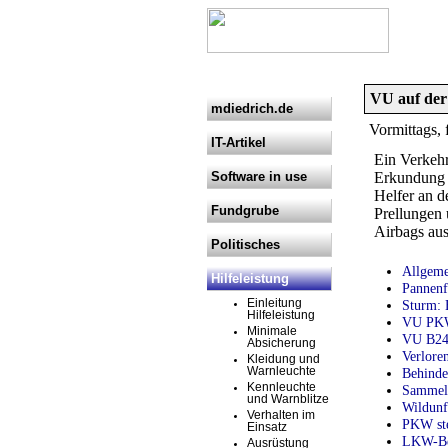
VU auf der
mdiedrich.de
Vormittags, 
IT-Artikel
Ein Verkehr
Software in use
Erkundung d
Helfer an d
Fundgrube
Prellungen 
Airbags aus
Politisches
Allgeme
Hilfeleistung
Pannenf
Sturm: 
Einleitung
Hilfeleistung
VU PKW
Minimale
VU B24
Absicherung
Verlore
Kleidung und
Behinde
Warnleuchte
Kennleuchte
Sammelb
und Warnblitze
Wildunf
Verhalten im
PKW ste
Einsatz
LKW-Beg
Ausrüstung